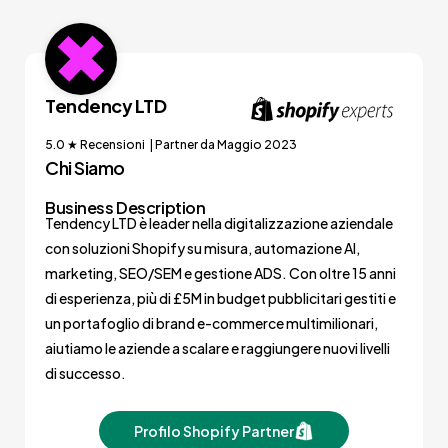
Tendency LTD
5.0 ★ Recensioni | Partner da Maggio 2023
Chi Siamo
Business Description
Tendency LTD è leader nella digitalizzazione aziendale
con soluzioni Shopify su misura, automazione AI,
marketing, SEO/SEM e gestione ADS. Con oltre 15 anni
di esperienza, più di £5M in budget pubblicitari gestiti e
un portafoglio di brand e-commerce multimilionari,
aiutiamo le aziende a scalare e raggiungere nuovi livelli
di successo.
Profilo Shopify Partner