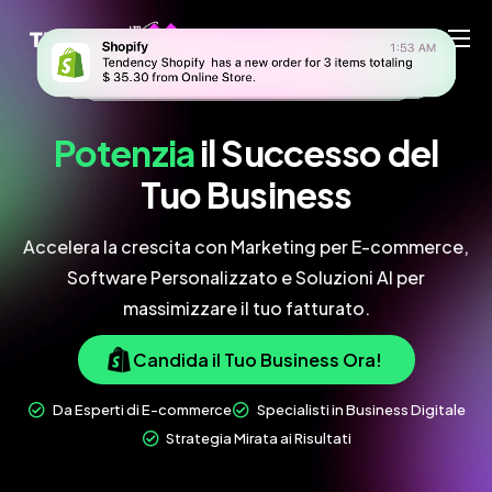
Home
Ecommerce Team
Potenzia
il Successo
del
China Team
Tuo Business
Our Blog
Accelera la crescita con Marketing per E-commerce,
IT
Software Personalizzato e Soluzioni AI per
massimizzare il tuo fatturato.
Candida il Tuo Business Ora!
Da Esperti di E-commerce
Specialisti in Business Digitale
Strategia Mirata ai Risultati